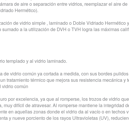
ámara de aire o separación entre vidrios, reemplazar el aire de 
idriado Hermético).
ización de vidrio simple , laminado o Doble Vidriado Hermético 
o sumado a la utilización de DVH o TVH logra las máximas calif
io templado y al vidrio laminado.
oja de vidrio común ya cortada a medida, con sus bordes pulidos
 un tratamiento térmico que mejora sus resistencia mecánica y 
l vidrio común
guro por excelencia, ya que al romperse, los trozos de vidrio 
a, muy difícil de atravesar. Al romperse mantiene la integridad 
mente en aquellas zonas donde el vidrio da al vacío o en techos
venta y nueve porciento de los rayos Ultravioletas (UV), reducie